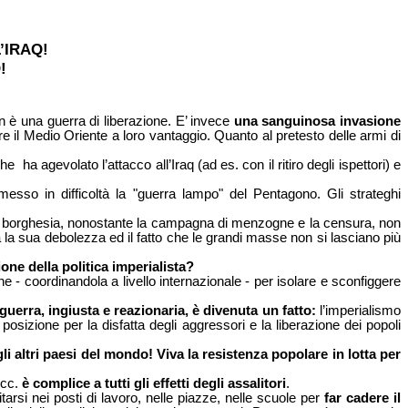
’IRAQ!
!
on è una guerra di liberazione. E’ invece
una sanguinosa invasione
re il Medio Oriente a loro vantaggio. Quanto al pretesto delle armi di
che
ha agevolato l’attacco all’Iraq (ad es. con il ritiro degli ispettori) e
esso in difficoltà la "guerra lampo" del Pentagono. Gli strateghi
 la borghesia, nonostante la campagna di menzogne e la censura, non
 la sua debolezza ed il fatto che le grandi masse non si lasciano più
one della politica imperialista?
 - coordinandola a livello internazionale - per isolare e sconfiggere
guerra, ingiusta e reazionaria, è divenuta un fatto:
l’imperialismo
izione per la disfatta degli aggressori e la liberazione dei popoli
li altri paesi del mondo! Viva la resistenza popolare in lotta per
ecc.
è complice a tutti gli effetti degli assalitori
.
arsi nei posti di lavoro, nelle piazze, nelle scuole per
far cadere il