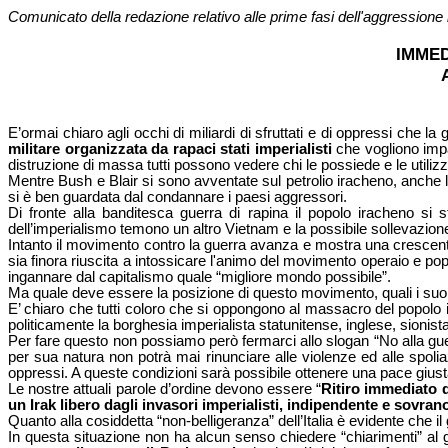
Comunicato della redazione relativo alle prime fasi dell'aggressione 
IMMED
E’ormai chiaro agli occhi di miliardi di sfruttati e di oppressi che 
militare organizzata da rapaci stati imperialisti
che vogliono impa
distruzione di massa tutti possono vedere chi le possiede e le utilizz
Mentre Bush e Blair si sono avventate sul petrolio iracheno, anche l
si è ben guardata dal condannare i paesi aggressori.
Di fronte alla banditesca guerra di rapina il popolo iracheno si
dell’imperialismo temono un altro Vietnam e la possibile sollevazione 
Intanto il movimento contro la guerra avanza e mostra una crescent
sia finora riuscita a intossicare l'animo del movimento operaio e po
ingannare dal capitalismo quale “migliore mondo possibile”.
Ma quale deve essere la posizione di questo movimento, quali i suo
E’ chiaro che tutti coloro che si oppongono al massacro del popolo i
politicamente la borghesia imperialista statunitense, inglese, sionista 
Per fare questo non possiamo però fermarci allo slogan “No alla guer
per sua natura non potrà mai rinunciare alle violenze ed alle spolia
oppressi. A queste condizioni sarà possibile ottenere una pace giust
Le nostre attuali parole d’ordine devono essere “
Ritiro immediato d
un Irak libero dagli invasori imperialisti, indipendente e sovran
Quanto alla cosiddetta “non-belligeranza” dell’Italia è evidente che 
In questa situazione non ha alcun senso chiedere “chiarimenti” al go