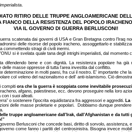
.
imperialista
IATO RITIRO DELLE TRUPPE ANGLOAMERICANE DELL
A FIANCO DELLA RESISTENZA DEL POPOLO IRACHENO
VIA IL GOVERNO DI GUERRA BERLUSCONI!
la guerra scatenata dai governi di USA e Gran Bretagna contro l’Iraq n
dronirsi delle risorse del popolo iracheno, assoggettarlo e stabilizza
a commettendo stragi di civili inermi.
’ONU si è svelata quale tana degli intrighi imperialisti, dal momento 
 sta difendendo bene e con dignità. La resistenza popolare ha già m
delle masse oppresse di tutta l'area investita dal conflitto.
e determinazione in molti paesi, fra cui il nostro. E' importante che
polare col veleno del nazionalismo e dell' anti-islamismo. Ciò dimostra
i compiti
ora che la guerra è scoppiata come inevitabile prosecuzi
racheno, afgano, palestinese, ecc. devono proseguire nella loro azione
con i suoi alleati.
ra" o sostenere l’ipocrita equidistanza fra aggressori e aggrediti.
La 
zioni delle masse proletarie e popolari.
Dobbiamo dunque prendere pos
a.
elle truppe angloamericane dall’Irak, dall’Afghanistan e da tutti g
o!”
il governo Berlusconi che concede basi, diritto di sorvolo, assistenza, 
verno come fanno i partiti del centrosinistra. Bisogna invece mobilit