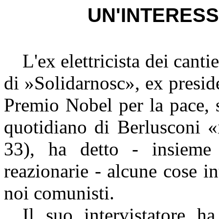
UN'INTERESS
L'ex elettricista dei canti
di »
Solidarnosc
», ex presid
Premio Nobel per la pace, 
quotidiano di
Berlusconi
«i
33), ha detto - insiem
reazionarie - alcune cose in
noi comunisti.
Il suo intervistatore ha