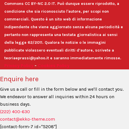
Commons CC BY-NC 2.0 IT. Può dunque essere riprodotto, a
condizione che sia riconosciuto l'autore, per scopi non
commerciali. Questo è un sito web di informazione
indipendente che viene aggiornato senza alcuna periodicità e
pertanto non rappresenta una testata giornalistica ai sensi
della legge 62/2011. Qualora le notizie o le immagini
pubblicate violassero eventuali diritti d’autore, scrivete a
teoriaeprassi@yahoo.it e saranno immediatamente rimosse.
Privacy Policy
-
Cookies Policy
Enquire here
Give us a call or fill in the form below and we'll contact you.
We endeavor to answer all inquiries within 24 hours on
business days.
(222) 400-630
contact@ekko-theme.com
[contact-form-7 id="5208"]