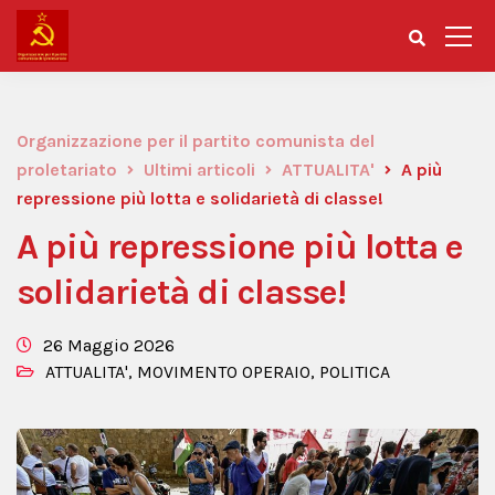
Organizzazione per il partito comunista del
proletariato
Ultimi articoli
ATTUALITA'
A più
repressione più lotta e solidarietà di classe!
A più repressione più lotta e
solidarietà di classe!
26 Maggio 2026
ATTUALITA'
,
MOVIMENTO OPERAIO
,
POLITICA