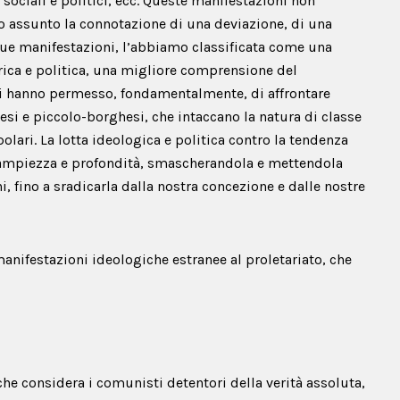
ti sociali e politici, ecc. Queste manifestazioni non
no assunto la connotazione di una deviazione, di una
e sue manifestazioni, l’abbiamo classificata come una
rica e politica, una migliore comprensione del
ci hanno permesso, fondamentalmente, di affrontare
si e piccolo-borghesi, che intaccano la natura di classe
olari. La lotta ideologica e politica contro la tendenza
 ampiezza e profondità, smascherandola e mettendola
i, fino a sradicarla dalla nostra concezione e dalle nostre
anifestazioni ideologiche estranee al proletariato, che
che considera i comunisti detentori della verità assoluta,