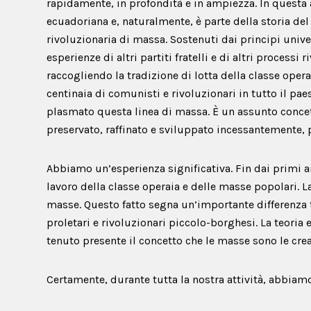
rapidamente, in profondità e in ampiezza. In questa at
ecuadoriana e, naturalmente, è parte della storia de
rivoluzionaria di massa. Sostenuti dai principi uni
esperienze di altri partiti fratelli e di altri process
raccogliendo la tradizione di lotta della classe operai
centinaia di comunisti e rivoluzionari in tutto il pae
plasmato questa linea di massa. È un assunto concett
preservato, raffinato e sviluppato incessantemente, 
Abbiamo un’esperienza significativa. Fin dai primi an
lavoro della classe operaia e delle masse popolari. L
masse. Questo fatto segna un’importante differenza tra
proletari e rivoluzionari piccolo-borghesi. La teori
tenuto presente il concetto che le masse sono le creat
Certamente, durante tutta la nostra attività, abbia