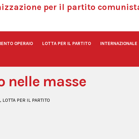
nizzazione per il partito comunist
ENTO OPERAIO
LOTTA PER IL PARTITO
INTERNAZIONALE
ariato
Ultimi articoli
CIPOML
Il lavoro del Partito nelle masse
to nelle masse
,
LOTTA PER IL PARTITO