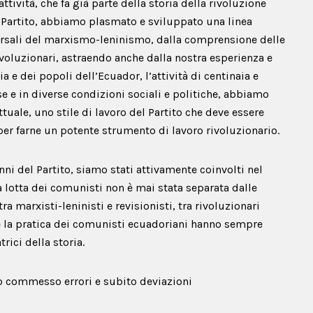
tività, che fa già parte della storia della rivoluzione
l Partito, abbiamo plasmato e sviluppato una linea
versali del marxismo-leninismo, dalla comprensione delle
i rivoluzionari, astraendo anche dalla nostra esperienza e
a e dei popoli dell’Ecuador, l’attività di centinaia e
se e in diverse condizioni sociali e politiche, abbiamo
uale, uno stile di lavoro del Partito che deve essere
per farne un potente strumento di lavoro rivoluzionario.
ni del Partito, siamo stati attivamente coinvolti nel
a lotta dei comunisti non è mai stata separata dalle
 marxisti-leninisti e revisionisti, tra rivoluzionari
a e la pratica dei comunisti ecuadoriani hanno sempre
rici della storia.
mo commesso errori e subito deviazioni