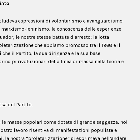
riato
 includeva espressioni di volontarismo e avanguardismo
l marxismo-leninismo, la conoscenza delle esperienze
uador; le nostre stesse battute d’arresto; la lotta
oletarizzazione che abbiamo promosso tra il 1968 e il
 che il Partito, la sua dirigenza e la sua base
incipi rivoluzionari della linea di massa nella teoria e
a del Partito.
o le masse popolari come dotate di grande saggezza, noi
 nostro lavoro risentiva di manifestazioni populiste e
ni, la nostra “proletarizzazione” si esprimeva nell’andare