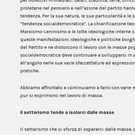
per obiettivi immediati: salari, stabilità, terra, dirit
proletarie nel pensiero e nell’azione del partito han
tendenza. Per la sua natura, le sue particolarità e l
“tendenza socialdemocratica”. La chiarificazione teo
Marxismo-Leninismo e le lotte ideologiche interne 
queste manifestazioni ideologiche e politiche borghe
del Partito e ne distorcono il lavoro con le masse pop
socialdemocratica deve continuare a svilupparsi in
all’angolo nelle sue varie sfaccettature ed espression
pratiche.
Abbiamo affrontato e continuiamo a farlo con varie m
pur si esprimono nel lavoro di massa.
Il settarismo tende a isolarci dalle masse
Il settarismo che si sforza di separarci dalle masse, 