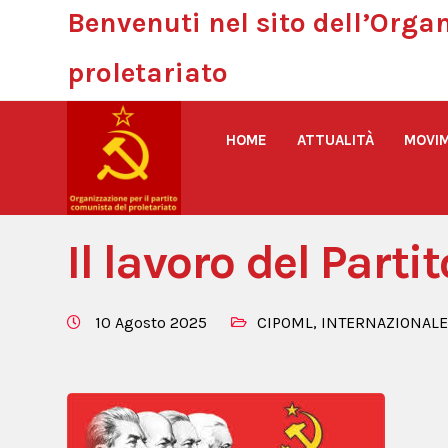
Benvenuti nel sito dell’Orga
proletariato
HOME
ATTUALITÀ
MOVIM
Organizzazione per il partito comunista del prolet
Il lavoro del Parti
10 Agosto 2025
CIPOML
,
INTERNAZIONALE