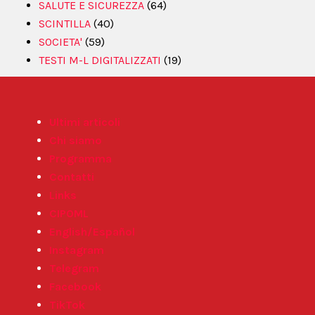
SALUTE E SICUREZZA
(64)
SCINTILLA
(40)
SOCIETA'
(59)
TESTI M-L DIGITALIZZATI
(19)
Ultimi articoli
Chi siamo
Programma
Contatti
Links
CIPOML
English/Español
Instagram
Telegram
Facebook
TikTok