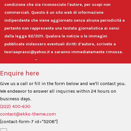
condizione che sia riconosciuto l'autore, per scopi non
commerciali. Questo è un sito web di informazione
indipendente che viene aggiornato senza alcuna periodicità e
pertanto non rappresenta una testata giornalistica ai sensi
della legge 62/2011. Qualora le notizie o le immagini
pubblicate violassero eventuali diritti d’autore, scrivete a
teoriaeprassi@yahoo.it e saranno immediatamente rimosse.
Privacy Policy
-
Cookies Policy
Enquire here
Give us a call or fill in the form below and we'll contact you.
We endeavor to answer all inquiries within 24 hours on
business days.
(222) 400-630
contact@ekko-theme.com
[contact-form-7 id="5208"]