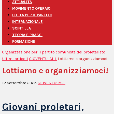
ATTUALITÀ
MOVIMENTO OPERAIO
LOTTA PER IL PARTITO
INTERNAZIONALE
SCINTILLA
TEORIA E PRASSI
FORMAZIONE
Organizzazione per il partito comunista del proletariato
Ultimi articoli
GIOVENTU’ M-L
Lottiamo e organizziamoci!
Lottiamo e organizziamoci!
12 Settembre 2025
GIOVENTU’ M-L
Giovani proletari,