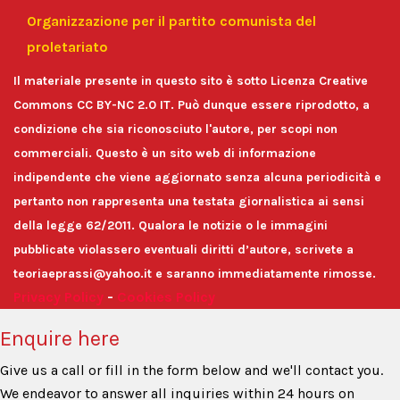
Organizzazione per il partito comunista del
proletariato
Il materiale presente in questo sito è sotto Licenza Creative
Commons CC BY-NC 2.0 IT. Può dunque essere riprodotto, a
condizione che sia riconosciuto l'autore, per scopi non
commerciali. Questo è un sito web di informazione
indipendente che viene aggiornato senza alcuna periodicità e
pertanto non rappresenta una testata giornalistica ai sensi
della legge 62/2011. Qualora le notizie o le immagini
pubblicate violassero eventuali diritti d’autore, scrivete a
teoriaeprassi@yahoo.it e saranno immediatamente rimosse.
Privacy Policy
-
Cookies Policy
Enquire here
Give us a call or fill in the form below and we'll contact you.
We endeavor to answer all inquiries within 24 hours on