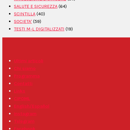
SALUTE E SICUREZZA
(64)
SCINTILLA
(40)
SOCIETA'
(59)
TESTI M-L DIGITALIZZATI
(19)
Ultimi articoli
Chi siamo
Programma
Contatti
Links
CIPOML
English/Español
Instagram
Telegram
Facebook