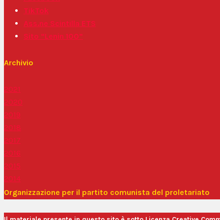
TikTok
Ass.ne Scintilla ETS
Sito “Lenin 100”
Archivio
2021
2020
2019
2018
2017
2016
2015
2014
Organizzazione per il partito comunista del proletariato
Il materiale presente in questo sito è sotto Licenza Creative Com