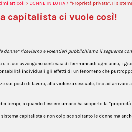
timi articoli
>
DONNE IN LOTTA
>
“Proprietà privata”. Il sistem
a capitalista ci vuole così!
lle donne” riceviamo e volentieri pubblichiamo il seguente co
za e in cui avvengono centinaia di femminicidi ogni anno, i gio
onsabilità individuali gli effetti di un fenomeno che purtropp
ze sui posti di lavoro, alla violenza sessuale, fino ad arrivare
 dei tempi, a quando l’essere umano ha scoperto la “proprietà p
el sistema capitalista e non colpisce soltanto le donne ma anc