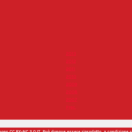
2013
2012
2011
2010
2009
2008
2007
Prec.
mons CC BY-NC 2.0 IT. Può dunque essere riprodotto, a condizione c