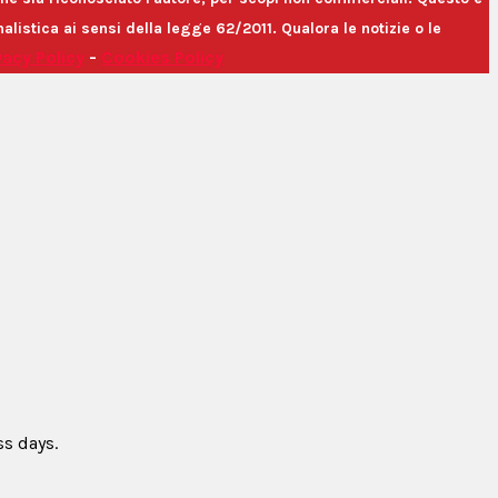
istica ai sensi della legge 62/2011. Qualora le notizie o le
vacy Policy
-
Cookies Policy
ss days.