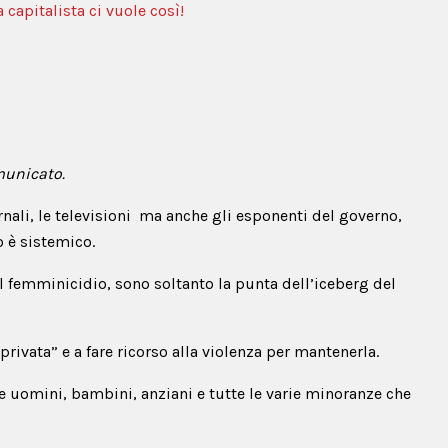
a capitalista ci vuole così!
municato.
rnali, le televisioni ma anche gli esponenti del governo,
o è sistemico.
 al femminicidio, sono soltanto la punta dell’iceberg del
rivata” e a fare ricorso alla violenza per mantenerla.
he uomini, bambini, anziani e tutte le varie minoranze che