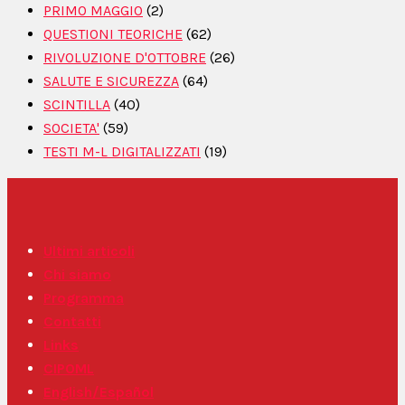
PRIMO MAGGIO
(2)
QUESTIONI TEORICHE
(62)
RIVOLUZIONE D'OTTOBRE
(26)
SALUTE E SICUREZZA
(64)
SCINTILLA
(40)
SOCIETA'
(59)
TESTI M-L DIGITALIZZATI
(19)
Ultimi articoli
Chi siamo
Programma
Contatti
Links
CIPOML
English/Español