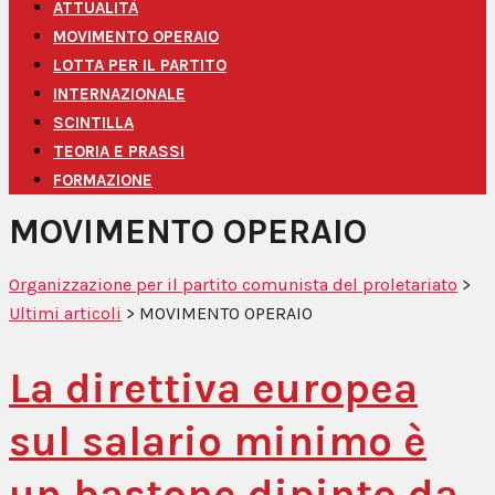
ATTUALITÀ
MOVIMENTO OPERAIO
LOTTA PER IL PARTITO
INTERNAZIONALE
SCINTILLA
TEORIA E PRASSI
FORMAZIONE
MOVIMENTO OPERAIO
Organizzazione per il partito comunista del proletariato
>
Ultimi articoli
>
MOVIMENTO OPERAIO
La direttiva europea
sul salario minimo è
un bastone dipinto da