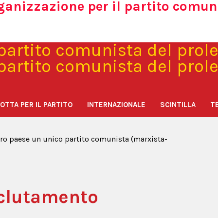
rganizzazione per il partito comun
iato
>
Ultimi articoli
>
LOTTA PER IL PARTITO
R
ti: una questione
p
o
OTTA PER IL PARTITO
INTERNAZIONALE
SCINTILLA
TE
stro paese un unico partito comunista (marxista-
eclutamento