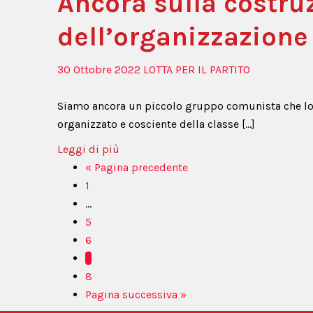
Ancora sulla costru
dell’organizzazion
30 Ottobre 2022
LOTTA PER IL PARTITO
Siamo ancora un piccolo gruppo comunista che lott
organizzato e cosciente della classe […]
Leggi di più
« Pagina precedente
1
...
5
6
7
8
Pagina successiva »