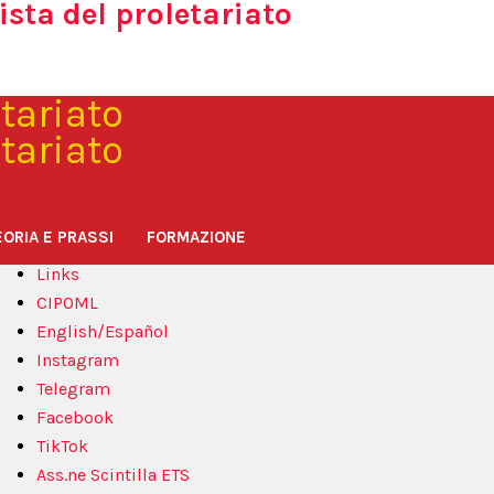
ista del proletariato
icerca
er:
Ultimi articoli
Chi siamo
Programma
ORIA E PRASSI
FORMAZIONE
Contatti
Links
CIPOML
English/Español
Instagram
Telegram
Facebook
TikTok
Ass.ne Scintilla ETS