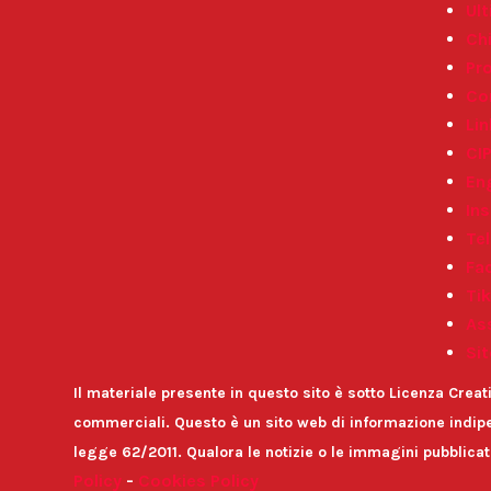
Ult
Ch
Pr
Co
Lin
CI
En
In
Te
Fa
Ti
Ass
Sit
Il materiale presente in questo sito è sotto Licenza Cre
commerciali. Questo è un sito web di informazione indipe
legge 62/2011. Qualora le notizie o le immagini pubblica
Policy
-
Cookies Policy