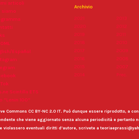
imi articoli
Archivio
i siamo
2021
2013
ogramma
2020
2012
ntatti
2019
2011
ks
2018
2010
POML
2017
2009
glish/Español
2016
2008
stagram
2015
2007
legram
2014
Prec.
cebook
kTok
.ne Scintilla ETS
o “Lenin 100”
ative Commons CC BY-NC 2.0 IT. Può dunque essere riprodotto, a cond
ndente che viene aggiornato senza alcuna periodicità e pertanto no
te violassero eventuali diritti d’autore, scrivete a teoriaeprassi@